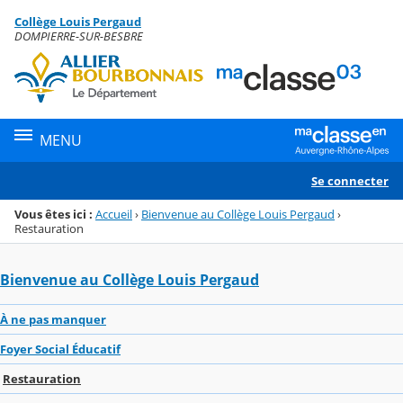
Panneau de gestion des cookies
Collège Louis Pergaud
Menu de la rubrique
Contenu
DOMPIERRE-SUR-BESBRE
MENU
Se connecter
Vous êtes ici :
Accueil
›
Bienvenue au Collège Louis Pergaud
›
Restauration
Bienvenue au Collège Louis Pergaud
À ne pas manquer
Foyer Social Éducatif
Restauration