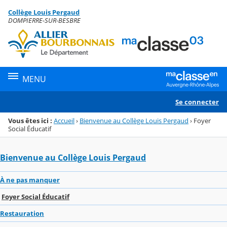
Panneau de gestion des cookies
Collège Louis Pergaud
Menu de la rubrique
Contenu
DOMPIERRE-SUR-BESBRE
MENU
Se connecter
Vous êtes ici :
Accueil
›
Bienvenue au Collège Louis Pergaud
›
Foyer
Social Éducatif
Bienvenue au Collège Louis Pergaud
À ne pas manquer
Foyer Social Éducatif
Restauration