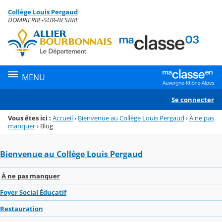
Panneau de gestion des cookies
Collège Louis Pergaud
Menu de la rubrique
Contenu
DOMPIERRE-SUR-BESBRE
MENU
Se connecter
Vous êtes ici :
Accueil
›
Bienvenue au Collège Louis Pergaud
›
À ne pas
manquer
›
Blog
Bienvenue au Collège Louis Pergaud
À ne pas manquer
Foyer Social Éducatif
Restauration