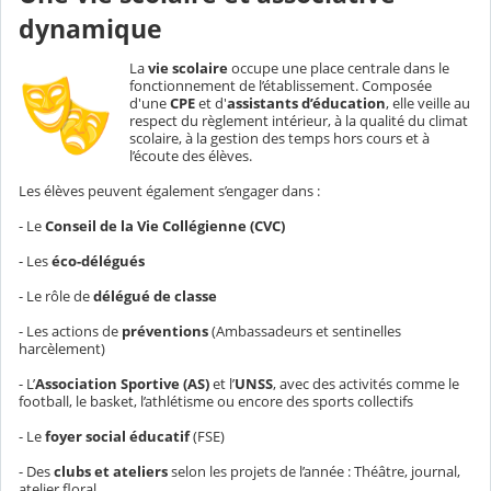
dynamique
La
vie scolaire
occupe une place centrale dans le
fonctionnement de l’établissement. Composée
d'une
CPE
et d'
assistants d’éducation
, elle veille au
respect du règlement intérieur, à la qualité du climat
scolaire, à la gestion des temps hors cours et à
l’écoute des élèves.
Les élèves peuvent également s’engager dans :
- Le
Conseil de la Vie Collégienne (CVC)
- Les
éco-délégués
- Le rôle de
délégué de classe
- Les actions de
préventions
(Ambassadeurs et sentinelles
harcèlement)
- L’
Association Sportive (AS)
et l’
UNSS
, avec des activités comme le
football, le basket, l’athlétisme ou encore des sports collectifs
- Le
foyer social éducatif
(FSE)
- Des
clubs et ateliers
selon les projets de l’année : Théâtre, journal,
atelier floral.