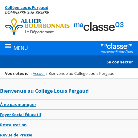
Panneau de gestion des cookies
Collège Louis Pergaud
Menu de la rubrique
Contenu
DOMPIERRE-SUR-BESBRE
MENU
Se connecter
Vous êtes ici :
Accueil
›
Bienvenue au Collège Louis Pergaud
Bienvenue au Collège Louis Pergaud
À ne pas manquer
Foyer Social Éducatif
Restauration
Revue de Presse