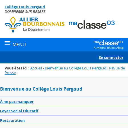
Panneau de gestion des cookies
Collège Louis Pergaud
Menu de la rubrique
Contenu
DOMPIERRE-SUR-BESBRE
MENU
Se connecter
Vous êtes ici :
Accueil
›
Bienvenue au Collège Louis Pergaud
›
Revue de
Presse
›
Bienvenue au Collège Louis Pergaud
À ne pas manquer
Foyer Social Éducatif
Restauration